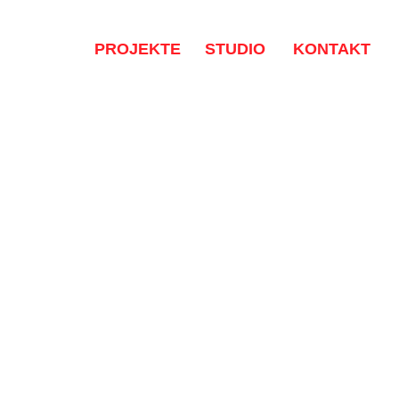
Zum
Inhalt
springen
PROJEKTE
STUDIO
KONTAKT
Logos
Corporate